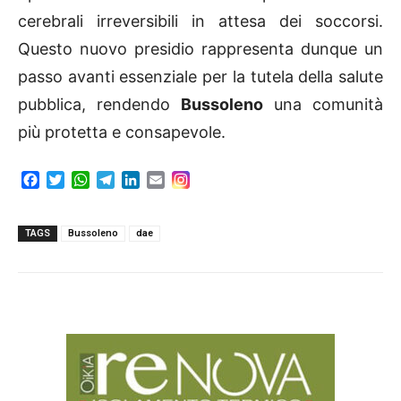
cerebrali irreversibili in attesa dei soccorsi.
Questo nuovo presidio rappresenta dunque un
passo avanti essenziale per la tutela della salute
pubblica, rendendo
Bussoleno
una comunità
più protetta e consapevole.
F
T
W
T
L
E
a
w
h
e
i
m
c
i
a
l
n
a
e
t
t
e
k
i
TAGS
Bussoleno
dae
b
t
s
g
e
l
o
e
A
r
d
o
r
p
a
I
k
p
m
n