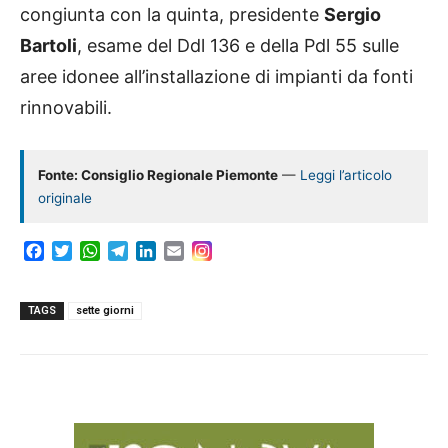
congiunta con la quinta, presidente
Sergio
Bartoli
, esame del Ddl 136 e della Pdl 55 sulle
aree idonee all’installazione di impianti da fonti
rinnovabili.
Fonte: Consiglio Regionale Piemonte
—
Leggi l’articolo
originale
F
T
W
T
L
E
a
w
h
e
i
m
c
i
a
l
n
a
e
t
t
e
k
i
TAGS
sette giorni
b
t
s
g
e
l
o
e
A
r
d
o
r
p
a
I
k
p
m
n