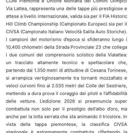
CONI Piemonte e Unione Montana dei Comini Olimpici
Via Lattea, rappresenta una delle tappe più prestigiose e
attese a livello internazionale, valida sia per il FIA Historic
Hill Climb Championship (Campionato Europeo) sia per il
CIVSA (Campionato Italiano Velocità Salita Auto Storiche).
I campioni del motorismo d’epoca si sfideranno lungo i
10,400 chilometri della Strada Provinciale 23 che collega
i due comuni del comprensorio sciistico della Vialattea:
un tracciato altamente tecnico e spettacolare che,
partendo dai 1.350 metri di altitudine di Cesana Torinese,
si arrampica vertiginosamente tra tornanti mozzafiato e
veloci curvoni fino ai 2.035 metri del Colle del Sestriere,
mettendo a dura prova il coraggio dei piloti e l’affidabilità
delle vetture. L’edizione 2026 si preannuncia super
combattuta non solo per il prestigio dell’albo d’oro, ma
anche per la lotta serrata che sta animando il tricolore. In
vista della tappa piemontese, la classifica CIVSA
stagionale è estremamente combattuta, riflettendo la