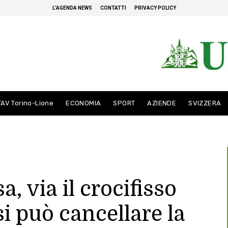
L’AGENDA NEWS
CONTATTI
PRIVACY POLICY
TAV Torino-Lione
ECONOMIA
SPORT
AZIENDE
SVIZZERA
a, via il crocifisso
si può cancellare la