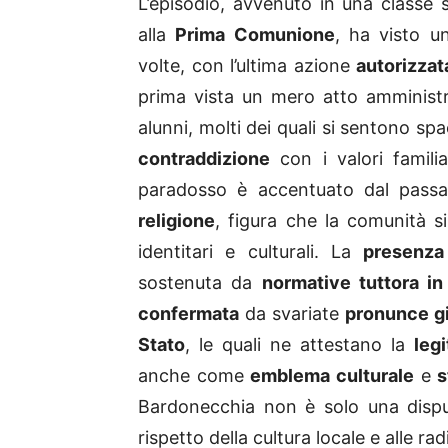
L’episodio, avvenuto in una classe
alla
Prima Comunione
, ha visto u
volte, con l’ultima azione
autorizzat
prima vista un mero atto amminist
alunni, molti dei quali si sentono s
contraddizione
con i valori famili
paradosso è accentuato dal passat
religione
, figura che la comunità 
identitari e culturali. La
presenza
sostenuta da
normative tuttora in
confermata
da svariate
pronunce gi
Stato
, le quali ne attestano la
legi
anche come
emblema culturale
e
s
Bardonecchia non è solo una dispu
rispetto della cultura locale e alle ra