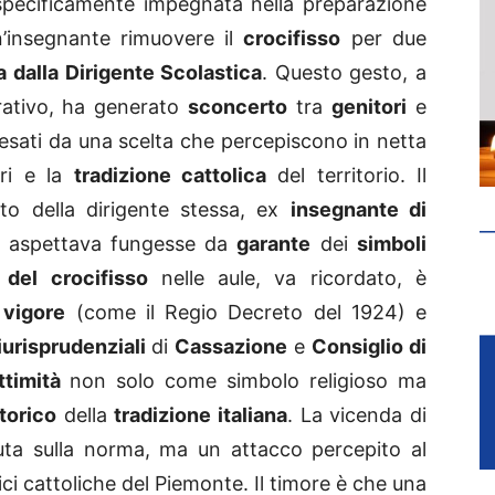
 specificamente impegnata nella preparazione
n’insegnante rimuovere il
crocifisso
per due
a dalla Dirigente Scolastica
. Questo gesto, a
rativo, ha generato
sconcerto
tra
genitori
e
paesati da una scelta che percepiscono in netta
ari e la
tradizione cattolica
del territorio. Il
o della dirigente stessa, ex
insegnante di
si aspettava fungesse da
garante
dei
simboli
 del crocifisso
nelle aule, va ricordato, è
 vigore
(come il Regio Decreto del 1924) e
urisprudenziali
di
Cassazione
e
Consiglio di
ttimità
non solo come simbolo religioso ma
torico
della
tradizione italiana
. La vicenda di
ta sulla norma, ma un attacco percepito al
dici cattoliche del Piemonte. Il timore è che una