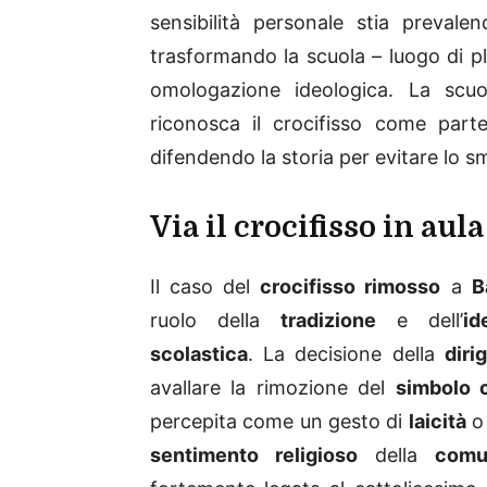
sensibilità personale stia prevalen
trasformando la scuola – luogo di plu
omologazione ideologica. La scu
riconosca il crocifisso come parte 
difendendo la storia per evitare lo s
Via il crocifisso in aula
Il caso del
crocifisso rimosso
a
B
ruolo della
tradizione
e dell’
id
scolastica
. La decisione della
diri
avallare la rimozione del
simbolo c
percepita come un gesto di
laicità
o 
sentimento religioso
della
comu