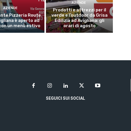
AZIENDE
AZIENDE
Prodotti e attrezzi per il
rante Pizzeria Route
verde e l’outdoor da Grisa
igliana è aperto ad
Edilizia ad Avigliana: gli
con un menù estivo
orari di agosto
SEGUICI SUI SOCIAL