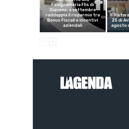
Falegnameria Flis di
Giaveno: a settembre
raddoppia il risparmio tra
Il Risto
Bonus Fiscali e incentivi
25 di Av
aziendali
agosto 