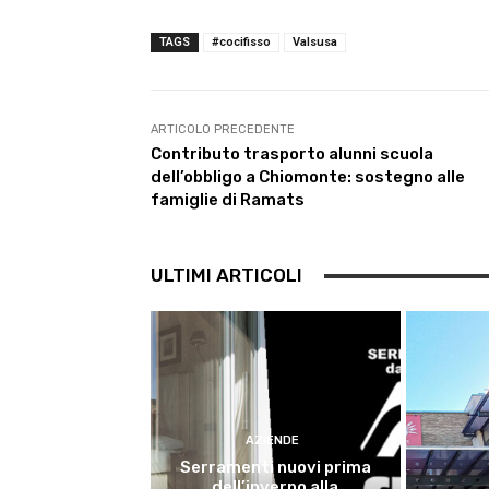
c
i
a
l
n
a
e
t
t
e
k
i
TAGS
#cocifisso
Valsusa
b
t
s
g
e
l
o
e
A
r
d
o
r
p
a
I
k
p
m
n
ARTICOLO PRECEDENTE
Contributo trasporto alunni scuola
dell’obbligo a Chiomonte: sostegno alle
famiglie di Ramats
ULTIMI ARTICOLI
AZIENDE
Serramenti nuovi prima
dell’inverno alla