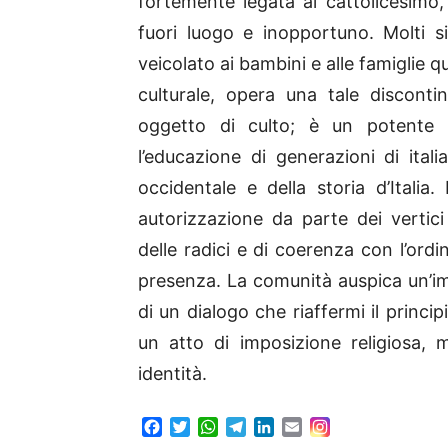
fortemente legata al cattolicesimo,
fuori luogo e inopportuno. Molti s
veicolato ai bambini e alle famiglie 
culturale, opera una tale disconti
oggetto di culto; è un potente 
l’educazione di generazioni di itali
occidentale e della storia d’Italia
autorizzazione da parte dei vertic
delle radici e di coerenza con l’ord
presenza. La comunità auspica un’imm
di un dialogo che riaffermi il princi
un atto di imposizione religiosa, 
identità.
F
T
W
T
L
E
a
w
h
e
i
m