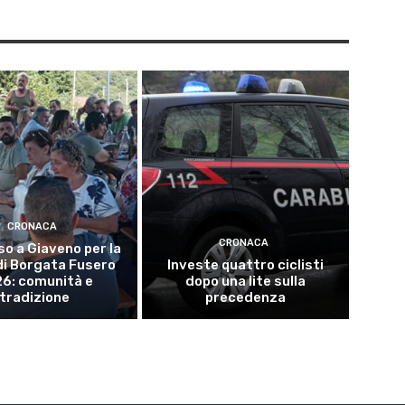
CRONACA
CRONACA
o a Giaveno per la
di Borgata Fusero
Investe quattro ciclisti
6: comunità e
dopo una lite sulla
tradizione
precedenza