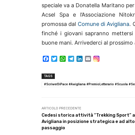
speciale va a Donatella Maritano per g
Acsel Spa e l’Associazione Nitok
promossa dal
Comune di Avigliana
. 
finché i giovani sapranno mettersi i
buone mani. Arrivederci al prossimo
F
T
W
T
L
E
a
w
h
e
i
m
c
i
a
l
n
a
e
t
t
e
k
i
TAGS
b
t
s
g
e
l
#ScriverDiPace #Avigliana #PremioLetterario #Scuola #Se
o
e
A
r
d
o
r
p
a
I
k
p
m
n
ARTICOLO PRECEDENTE
Cedesi storica attività “Trekking Sport” 
Avigliana in posizione strategica e ad alto
passaggio