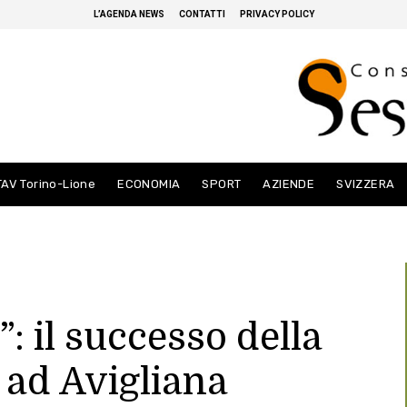
L’AGENDA NEWS
CONTATTI
PRIVACY POLICY
TAV Torino-Lione
ECONOMIA
SPORT
AZIENDE
SVIZZERA
”: il successo della
 ad Avigliana