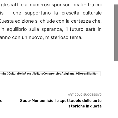
li scatti e ai numerosi sponsor locali – tra cui
ris – che supportano la crescita culturale
Questa edizione si chiude con la certezza che,
n equilibrio sulla speranza, il futuro sarà in
 anno con un nuovo, misterioso tema.
rmig #CulturaDellaPace #IstitutoComprensivoAvigliana #GiovaniScrittori
ARTICOLO SUCCESSIVO
ad
Susa-Moncenisio: lo spettacolo delle auto
storiche in quota