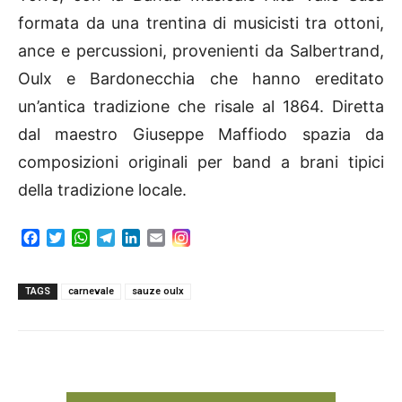
formata da una trentina di musicisti tra ottoni,
ance e percussioni, provenienti da Salbertrand,
Oulx e Bardonecchia che hanno ereditato
un’antica tradizione che risale al 1864. Diretta
dal maestro Giuseppe Maffiodo spazia da
composizioni originali per band a brani tipici
della tradizione locale.
F
T
W
T
L
E
a
w
h
e
i
m
c
i
a
l
n
a
e
t
t
e
k
i
TAGS
carnevale
sauze oulx
b
t
s
g
e
l
o
e
A
r
d
o
r
p
a
I
k
p
m
n