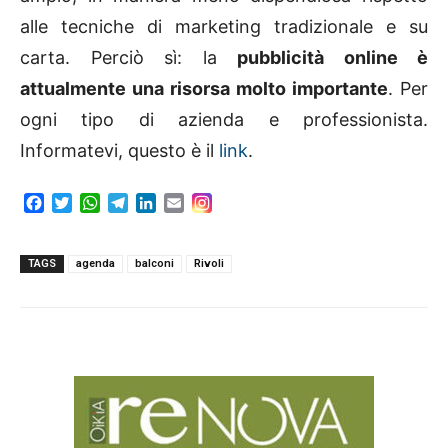
alle tecniche di marketing tradizionale e su
carta. Perciò sì: la
pubblicità online è
attualmente una risorsa molto importante
. Per
ogni tipo di azienda e professionista.
Informatevi, questo è il
link
.
F
T
W
T
L
E
a
w
h
e
i
m
c
i
a
l
n
a
e
t
t
e
k
i
TAGS
agenda
balconi
Rivoli
b
t
s
g
e
l
o
e
A
r
d
o
r
p
a
I
k
p
m
n