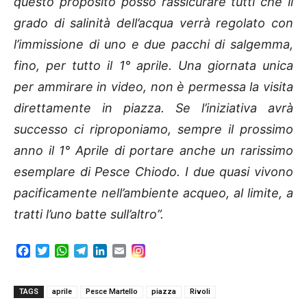
questo proposito posso rassicurare tutti che il
grado di salinità dell’acqua verrà regolato con
l’immissione di uno e due pacchi di salgemma,
fino, per tutto il 1° aprile. Una giornata unica
per ammirare in video, non è permessa la visita
direttamente in piazza. Se l’iniziativa avrà
successo ci riproponiamo, sempre il prossimo
anno il 1° Aprile di portare anche un rarissimo
esemplare di Pesce Chiodo. I due quasi vivono
pacificamente nell’ambiente acqueo, al limite, a
tratti l’uno batte sull’altro”.
F
T
W
T
L
E
a
w
h
e
i
m
c
i
a
l
n
a
e
t
t
e
k
i
TAGS
aprile
Pesce Martello
piazza
Rivoli
b
t
s
g
e
l