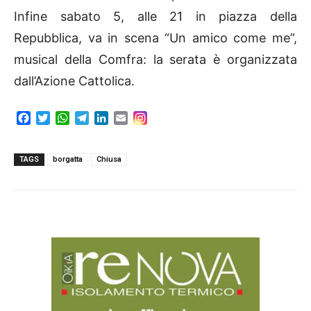
Infine sabato 5, alle 21 in piazza della
Repubblica, va in scena “Un amico come me”,
musical della Comfra: la serata è organizzata
dall’Azione Cattolica.
F
T
W
T
L
E
a
w
h
e
i
m
c
i
a
l
n
a
e
t
t
e
k
i
TAGS
borgatta
Chiusa
b
t
s
g
e
l
o
e
A
r
d
o
r
p
a
I
k
p
m
n