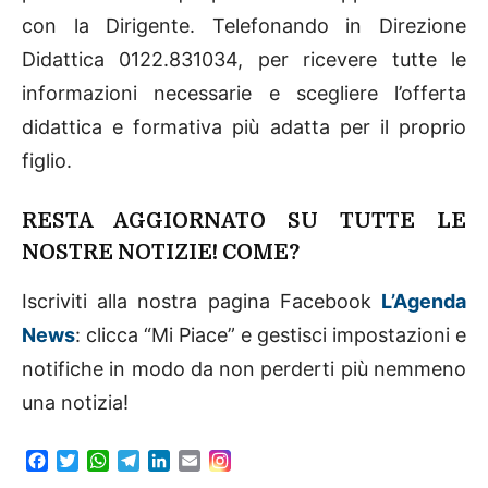
con la Dirigente. Telefonando in Direzione
Didattica 0122.831034, per ricevere tutte le
informazioni necessarie e scegliere l’offerta
didattica e formativa più adatta per il proprio
figlio.
RESTA AGGIORNATO SU TUTTE LE
NOSTRE NOTIZIE! COME?
Iscriviti alla nostra pagina Facebook
L’Agenda
News
: clicca “Mi Piace” e gestisci impostazioni e
notifiche in modo da non perderti più nemmeno
una notizia!
F
T
W
T
L
E
a
w
h
e
i
m