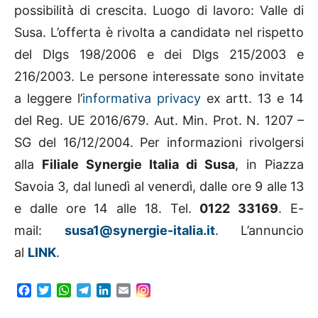
possibilità di crescita. Luogo di lavoro: Valle di
Susa.
L’offerta è rivolta a candidatə nel rispetto
del Dlgs 198/2006 e dei Dlgs 215/2003 e
216/2003. Le persone interessate sono invitate
a leggere l’
informativa privacy
ex artt. 13 e 14
del Reg. UE 2016/679. Aut. Min. Prot. N. 1207 –
SG del 16/12/2004. Per informazioni rivolgersi
alla
Filiale Synergie Italia di Susa
, in Piazza
Savoia 3, dal lunedì al venerdì, dalle ore 9 alle 13
e dalle ore 14 alle 18. Tel.
0122 33169
. E-
mail:
susa1@synergie-italia.it
. L’annuncio
al
LINK
.
F
T
W
T
L
E
a
w
h
e
i
m