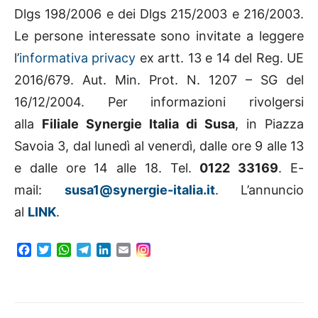
Dlgs 198/2006 e dei Dlgs 215/2003 e 216/2003.
Le persone interessate sono invitate a leggere
l’
informativa privacy
ex artt. 13 e 14 del Reg. UE
2016/679. Aut. Min. Prot. N. 1207 – SG del
16/12/2004. Per informazioni rivolgersi
alla
Filiale Synergie Italia di Susa
, in Piazza
Savoia 3, dal lunedì al venerdì, dalle ore 9 alle 13
e dalle ore 14 alle 18. Tel.
0122 33169
. E-
mail:
susa1@synergie-italia.it
. L’annuncio
al
LINK
.
F
T
W
T
L
E
a
w
h
e
i
m
c
i
a
l
n
a
e
t
t
e
k
i
b
t
s
g
e
l