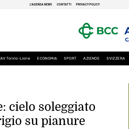
L’AGENDA NEWS
CONTATTI
PRIVACY POLICY
TAV Torino-Lione
ECONOMIA
SPORT
AZIENDE
SVIZZERA
 cielo soleggiato
grigio su pianure