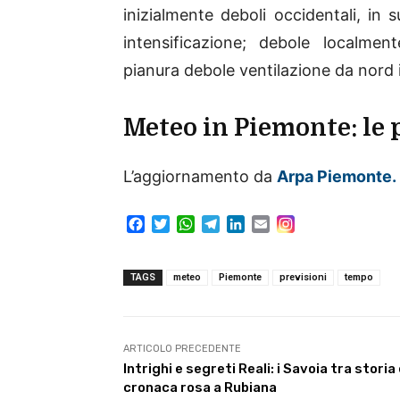
inizialmente deboli occidentali, in
intensificazione; debole localme
pianura debole ventilazione da nord 
Meteo in Piemonte: le 
L’aggiornamento da
Arpa
Piemonte.
F
T
W
T
L
E
a
w
h
e
i
m
c
i
a
l
n
a
e
t
t
e
k
i
TAGS
meteo
Piemonte
previsioni
tempo
b
t
s
g
e
l
o
e
A
r
d
o
r
p
a
I
k
p
m
n
ARTICOLO PRECEDENTE
Intrighi e segreti Reali: i Savoia tra storia
cronaca rosa a Rubiana