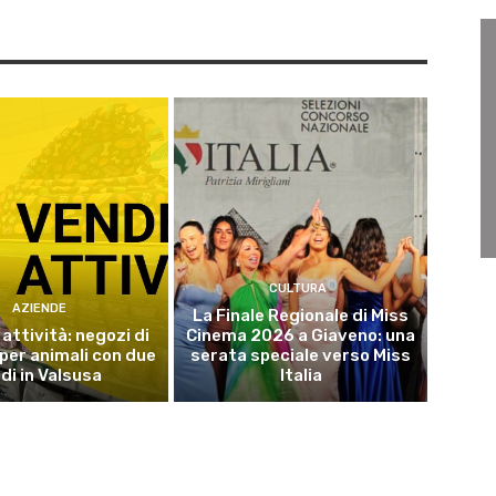
CULTURA
AZIENDE
La Finale Regionale di Miss
attività: negozi di
Cinema 2026 a Giaveno: una
 per animali con due
serata speciale verso Miss
di in Valsusa
Italia