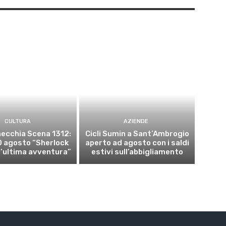
CULTURA
AZIENDE
ecchia Scena 1312:
Cicli Sumin a Sant’Ambrogio
10 agosto “Sherlock
aperto ad agosto con i saldi
l’ultima avventura”
estivi sull’abbigliamento