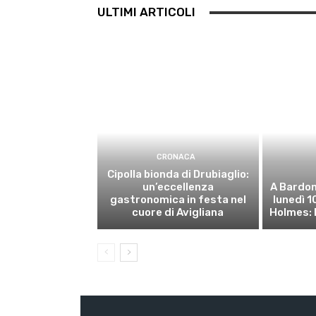
ULTIMI ARTICOLI
CRONACA
Cipolla bionda di Drubiaglio:
un’eccellenza
A Bardon
gastronomica in festa nel
lunedì 
cuore di Avigliana
Holmes: 