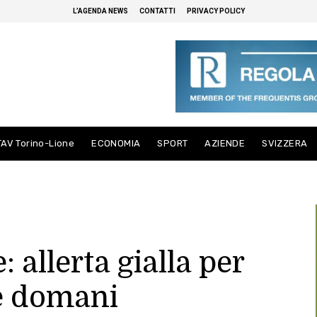
L’AGENDA NEWS
CONTATTI
PRIVACY POLICY
TAV Torino-Lione
ECONOMIA
SPORT
AZIENDE
SVIZZERA
allerta gialla per
 e domani