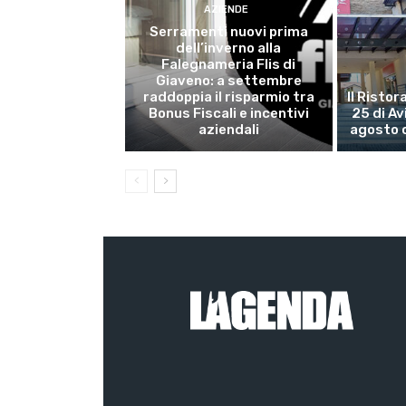
AZIENDE
Serramenti nuovi prima
dell’inverno alla
Falegnameria Flis di
Giaveno: a settembre
raddoppia il risparmio tra
Il Risto
Bonus Fiscali e incentivi
25 di Av
aziendali
agosto 