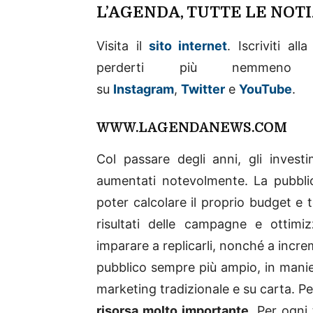
L’AGENDA, TUTTE LE NOTI
Visita il
sito internet
. Iscriviti al
perderti più nemme
su
Instagram
,
Twitter
e
YouTube
.
WWW.LAGENDANEWS.COM
Col passare degli anni, gli invest
aumentati notevolmente. La pubbli
poter calcolare il proprio budget e t
risultati delle campagne e ottimiz
imparare a replicarli, nonché a incre
pubblico sempre più ampio, in manie
marketing tradizionale e su carta. Per
risorsa molto importante
. Per ogni