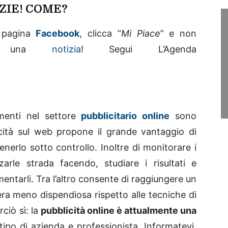
ZIE! COME?
la pagina
Facebook
, clicca “
Mi Piace
” e non
no una
notizia
! Segui L’Agenda
imenti nel settore
pubblicitario online
sono
cità sul web propone il grande vantaggio di
enerlo sotto controllo. Inoltre di monitorare i
zarle strada facendo, studiare i risultati e
mentarli. Tra l’altro consente di raggiungere un
ra meno dispendiosa rispetto alle tecniche di
ciò sì: la
pubblicità online è attualmente una
 tipo di azienda e professionista. Informatevi,