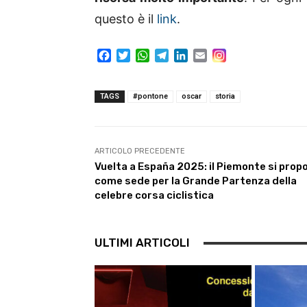
questo è il
link
.
F
T
W
T
L
E
a
w
h
e
i
m
c
i
a
l
n
a
e
t
t
e
k
i
TAGS
#pontone
oscar
storia
b
t
s
g
e
l
o
e
A
r
d
o
r
p
a
I
k
p
m
n
ARTICOLO PRECEDENTE
Vuelta a España 2025: il Piemonte si prop
come sede per la Grande Partenza della
celebre corsa ciclistica
ULTIMI ARTICOLI