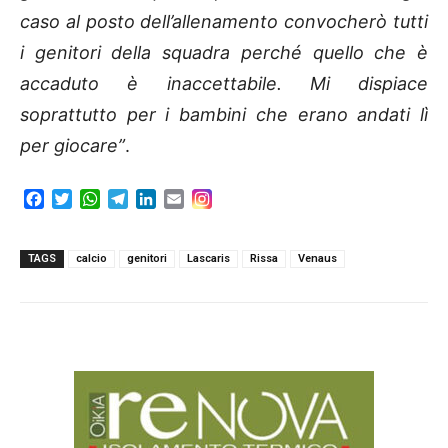
caso al posto dell’allenamento convocherò tutti
i genitori della squadra perché quello che è
accaduto è inaccettabile. Mi dispiace
soprattutto per i bambini che erano andati lì
per giocare”
.
F
T
W
T
L
E
a
w
h
e
i
m
c
i
a
l
n
a
e
t
t
e
k
i
TAGS
calcio
genitori
Lascaris
Rissa
Venaus
b
t
s
g
e
l
o
e
A
r
d
o
r
p
a
I
k
p
m
n