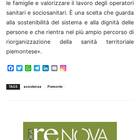
le famiglie e valorizzare il lavoro degli operatori
sanitari e sociosanitari. È una scelta che guarda
alla sostenibilità del sistema e alla dignità delle
persone e che rientra nel più ampio percorso di
riorganizzazione della sanità territoriale
piemontese».
F
T
W
T
L
E
a
w
h
e
i
m
c
i
a
l
n
a
e
t
t
e
k
i
TAGS
assistenza
Piemonte
b
t
s
g
e
l
o
e
A
r
d
o
r
p
a
I
k
p
m
n