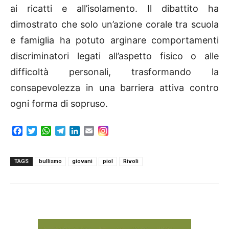
ai ricatti e all’isolamento. Il dibattito ha
dimostrato che solo un’azione corale tra scuola
e famiglia ha potuto arginare comportamenti
discriminatori legati all’aspetto fisico o alle
difficoltà personali, trasformando la
consapevolezza in una barriera attiva contro
ogni forma di sopruso.
F
T
W
T
L
E
a
w
h
e
i
m
c
i
a
l
n
a
e
t
t
e
k
i
TAGS
bullismo
giovani
piol
Rivoli
b
t
s
g
e
l
o
e
A
r
d
o
r
p
a
I
k
p
m
n