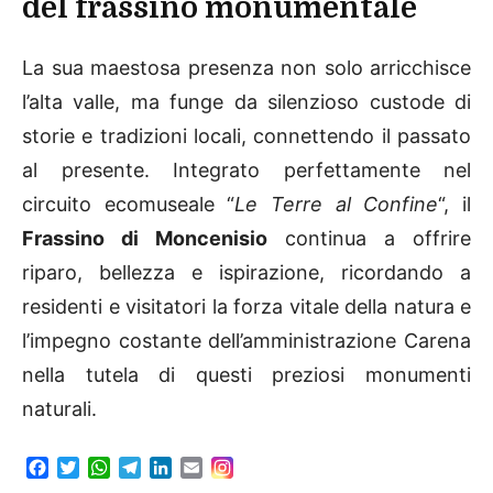
del frassino monumentale
La sua maestosa presenza non solo arricchisce
l’alta valle, ma funge da silenzioso custode di
storie e tradizioni locali, connettendo il passato
al presente. Integrato perfettamente nel
circuito ecomuseale “
Le Terre al Confine
“, il
Frassino di Moncenisio
continua a offrire
riparo, bellezza e ispirazione, ricordando a
residenti e visitatori la forza vitale della natura e
l’impegno costante dell’amministrazione Carena
nella tutela di questi preziosi monumenti
naturali.
F
T
W
T
L
E
a
w
h
e
i
m