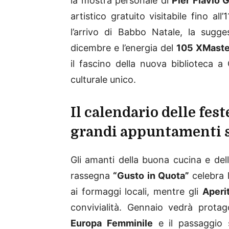
la mostra personale di
Pier Flavio G
artistico gratuito visitabile fino al
l’arrivo di Babbo Natale, la sugg
dicembre e l’energia del
105 XMaste
il fascino della nuova biblioteca 
culturale unico.
Il calendario delle fest
grandi appuntamenti s
Gli amanti della buona cucina e del
rassegna
“Gusto in Quota”
celebra l
ai formaggi locali, mentre gli
Aperit
convivialità. Gennaio vedrà protag
Europa Femminile
e il passaggio 