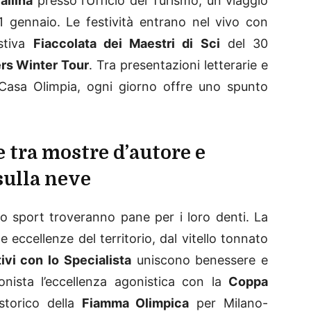
allina
presso l’Ufficio del Turismo, un viaggio
l’11 gennaio. Le festività entrano nel vivo con
estiva
Fiaccolata dei Maestri di Sci
del 30
rs Winter Tour
. Tra presentazioni letterarie e
a Casa Olimpia, ogni giorno offre uno spunto
e tra mostre d’autore e
ulla neve
lo sport troveranno pane per i loro denti. La
e eccellenze del territorio, dal vitello tonnato
ivi con lo Specialista
uniscono benessere e
onista l’eccellenza agonistica con la
Coppa
storico della
Fiamma Olimpica
per Milano-