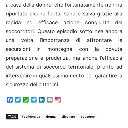
a casa della donna, che fortunatamente non ha
riportato alcuna ferita, sana e salva grazie alla
rapida ed efficace azione congiunta dei
soccorritori. Questo episodio sottolinea ancora
una volta l’importanza di affrontare le
escursioni in montagna con la dovuta
preparazione e prudenza, ma anche l’efficacia
del sistema di soccorso territoriale, pronto ad
intervenire in qualsiasi momento per garantire la
sicurezza dei cittadini.
F
T
W
T
L
E
a
w
h
e
i
m
c
i
a
l
n
a
e
t
t
e
k
i
TAGS
#collebraida
donna
elicottero
soccorso
b
t
s
g
e
l