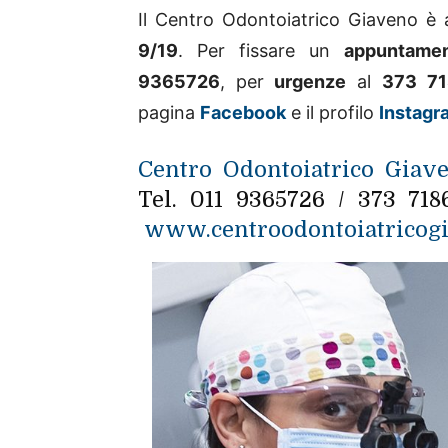
Il Centro Odontoiatrico Giaveno è 
9/19
. Per fissare un
appuntame
9365726
, per
urgenze
al
373 7
pagina
Facebook
e il profilo
Instagr
Centro Odontoiatrico Giav
Tel. 011 9365726 / 373 71
www.centroodontoiatricogi