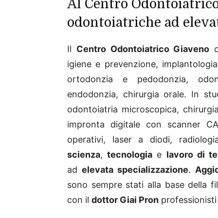
Al Centro Odontoiatric
odontoiatriche ad eleva
Il
Centro Odontoiatrico Giaveno
op
igiene e prevenzione, implantologia
ortodonzia e pedodonzia, odontoi
endodonzia, chirurgia orale. In stud
odontoiatria microscopica, chirurg
impronta digitale con scanner CAD
operativi, laser a diodi, radiol
scienza
,
tecnologia
e
lavoro di t
ad
elevata specializzazione
.
Aggi
sono sempre stati alla base della fi
con il
dottor Giai Pron
professionisti 