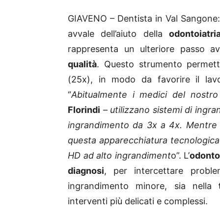
GIAVENO – Dentista in Val Sangone:
avvale dell’aiuto della
odontoiatr
rappresenta un ulteriore passo a
qualità
. Questo strumento permett
(25x), in modo da favorire il la
“
Abitualmente i medici del nostro
Florindi
–
utilizzano sistemi di ingra
ingrandimento da 3x a 4x. Mentre n
questa apparecchiatura tecnologica i
HD ad alto ingrandiment
o”. L’
odonto
diagnosi
, per intercettare prob
ingrandimento minore, sia nella
t
interventi più delicati e complessi.