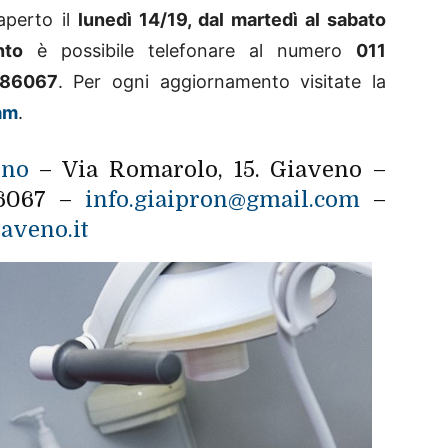
aperto il
lunedì 14/19, dal martedì al sabato
nto
è possibile telefonare al numero
011
186067
. Per ogni aggiornamento visitate la
am
.
eno
– Via Romarolo, 15. Giaveno –
86067 –
info.giaipron@gmail.com
–
aveno.it