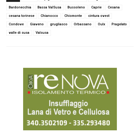
b
t
s
g
e
l
Bardonecchia
Bassa ValSusa
Bussoleno
Caprie
Cesana
o
e
A
r
d
cesana torinese
Chianocco
Chiomonte
cintura ovest
o
r
p
a
I
k
p
m
n
Condove
Giaveno
grugliasco
Orbassano
Oulx
Pragelato
valle di susa
Valsusa