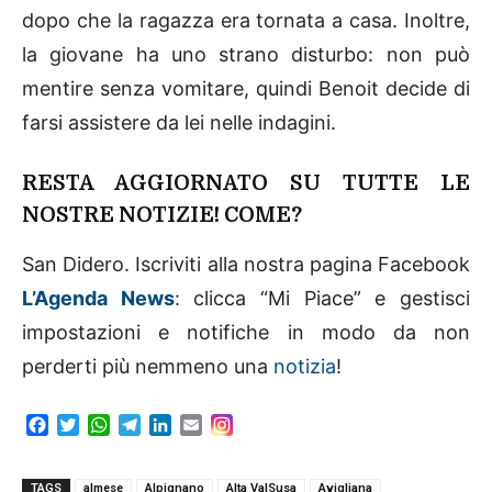
dopo che la ragazza era tornata a casa. Inoltre,
la giovane ha uno strano disturbo: non può
mentire senza vomitare, quindi Benoit decide di
farsi assistere da lei nelle indagini.
RESTA AGGIORNATO SU TUTTE LE
NOSTRE NOTIZIE! COME?
San Didero. Iscriviti alla nostra pagina Facebook
L’Agenda News
: clicca “Mi Piace” e gestisci
impostazioni e notifiche in modo da non
perderti più nemmeno una
notizia
!
F
T
W
T
L
E
a
w
h
e
i
m
c
i
a
l
n
a
e
t
t
e
k
i
TAGS
almese
Alpignano
Alta ValSusa
Avigliana