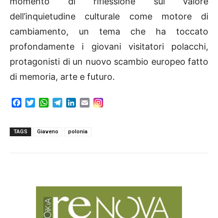
momento di riflessione sul valore
dell’inquietudine culturale come motore di
cambiamento, un tema che ha toccato
profondamente i giovani visitatori polacchi,
protagonisti di un nuovo scambio europeo fatto
di memoria, arte e futuro.
F
T
W
T
L
E
a
w
h
e
i
m
c
i
a
l
n
a
e
t
t
e
k
i
TAGS
Giaveno
polonia
b
t
s
g
e
l
o
e
A
r
d
o
r
p
a
I
k
p
m
n