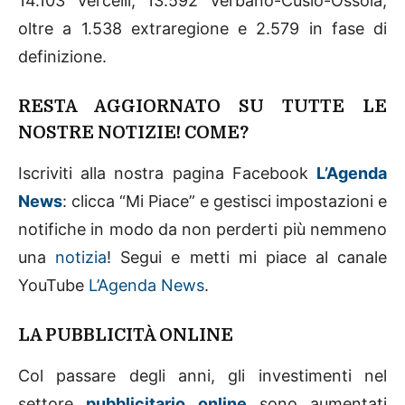
14.103 Vercelli, 13.592 Verbano-Cusio-Ossola,
oltre a 1.538 extraregione e 2.579 in fase di
definizione.
RESTA AGGIORNATO SU TUTTE LE
NOSTRE NOTIZIE! COME?
Iscriviti alla nostra pagina Facebook
L’Agenda
News
: clicca “Mi Piace” e gestisci impostazioni e
notifiche in modo da non perderti più nemmeno
una
notizia
! Segui e metti mi piace al canale
YouTube
L’Agenda News
.
LA PUBBLICITÀ ONLINE
Col passare degli anni, gli investimenti nel
settore
pubblicitario online
sono aumentati