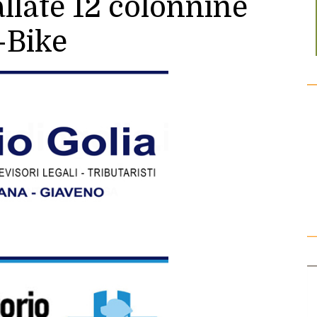
allate 12 colonnine
e-Bike