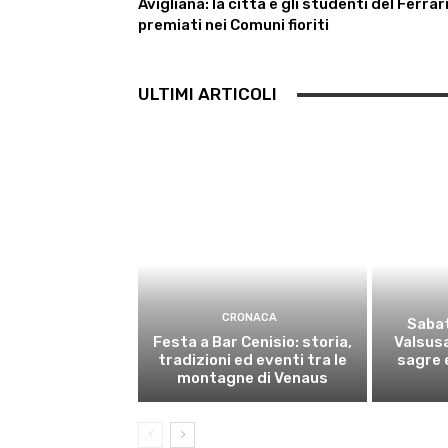
Avigliana: la città e gli studenti del Ferrar
premiati nei Comuni fioriti
ULTIMI ARTICOLI
CRONACA
Sabat
Festa a Bar Cenisio: storia,
Valsusa
tradizioni ed eventi tra le
sagre e
montagne di Venaus