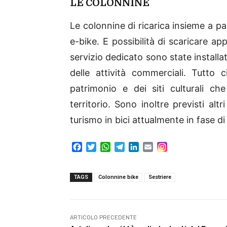
LE COLONNINE
Le colonnine di ricarica insieme a pan
e-bike. E possibilità di scaricare a
servizio dedicato sono state installate
delle attività commerciali. Tutto 
patrimonio e dei siti culturali ch
territorio. Sono inoltre previsti alt
turismo in bici attualmente in fase di
F
T
W
T
L
E
a
w
h
e
i
m
c
i
a
l
n
a
e
t
t
e
k
i
TAGS
Colonnine bike
Sestriere
b
t
s
g
e
l
o
e
A
r
d
o
r
p
a
I
k
p
m
n
ARTICOLO PRECEDENTE