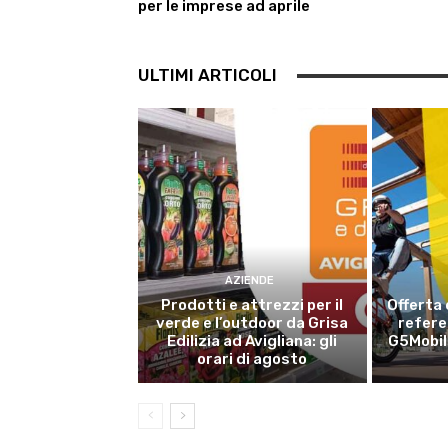
per le imprese ad aprile
ULTIMI ARTICOLI
AZIENDE
Prodotti e attrezzi per il
Offerta 
verde e l’outdoor da Grisa
refer
Edilizia ad Avigliana: gli
G5Mobili
orari di agosto