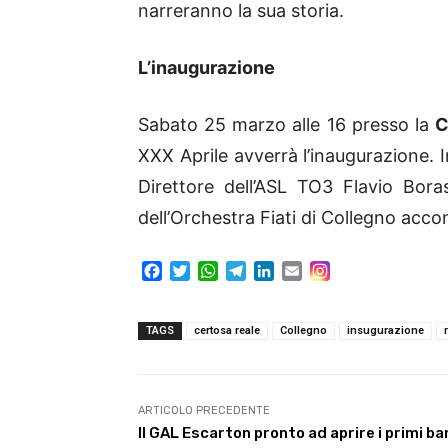
narreranno la sua storia.
L’inaugurazione
Sabato 25 marzo alle 16 presso la
C
XXX Aprile avverrà l’inaugurazione. 
Direttore dell’ASL TO3 Flavio Boras
dell’Orchestra Fiati di Collegno ac
F
T
W
T
L
E
a
w
h
e
i
m
c
i
a
l
n
a
e
t
t
e
k
i
TAGS
certosa reale
Collegno
insugurazione
b
t
s
g
e
l
o
e
A
r
d
o
r
p
a
I
k
p
m
n
ARTICOLO PRECEDENTE
Il GAL Escarton pronto ad aprire i primi ba