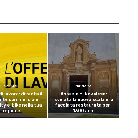
AZIENDE
CRONACA
di lavoro: diventa il
Abbazia di Novalesa:
ente commerciale
svelata la nuova scala e la
ty e-bike nella tua
facciata restaurata per i
regione
1300 anni