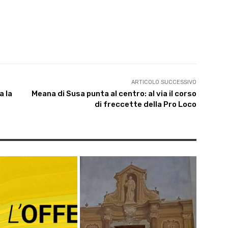
ARTICOLO SUCCESSIVO
a la
Meana di Susa punta al centro: al via il corso
di freccette della Pro Loco