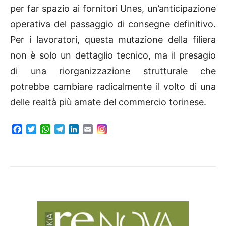
per far spazio ai fornitori Unes, un’anticipazione
operativa del passaggio di consegne definitivo.
Per i lavoratori, questa mutazione della filiera
non è solo un dettaglio tecnico, ma il presagio
di una riorganizzazione strutturale che
potrebbe cambiare radicalmente il volto di una
delle realtà più amate del commercio torinese.
F
T
W
T
L
E
a
w
h
e
i
m
c
i
a
l
n
a
e
t
t
e
k
i
b
t
s
g
e
l
o
e
A
r
d
o
r
p
a
I
k
p
m
n