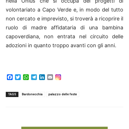
nella Onlus che si occupa dei progetti di
volontariato a Capo Verde e, in modo del tutto
non cercato e imprevisto, si troverà a ricoprire il
ruolo di madre affidataria di una bambina
capoverdiana, non entrata nel circuito delle
adozioni in quanto troppo avanti con gli anni.
F
T
W
T
L
E
a
w
h
e
i
m
c
i
a
l
n
a
e
t
t
e
k
i
TAGS
Bardonecchia
palazzo delle feste
b
t
s
g
e
l
o
e
A
r
d
o
r
p
a
I
k
p
m
n