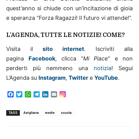
quest’anno si chiude con un’incitazione di gioia
e speranza “Forza Ragazzi! Il futuro vi attende!”.
L’AGENDA, TUTTE LE NOTIZIE! COME?
Visita il
sito internet
. Iscriviti alla
pagina
Facebook
, clicca “
Mi Piace
” e non
perderti più nemmeno una
notizia
! Segui
L’Agenda su
Instagram
,
Twitter
e
YouTube
.
F
T
W
T
L
E
a
w
h
e
i
m
c
i
a
l
n
a
e
t
t
e
k
i
TAGS
Avigliana
medie
scuola
b
t
s
g
e
l
o
e
A
r
d
o
r
p
a
I
k
p
m
n