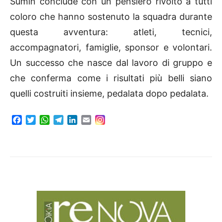
Sumin conclude con un pensiero rivolto a tutti
coloro che hanno sostenuto la squadra durante
questa avventura: atleti, tecnici,
accompagnatori, famiglie, sponsor e volontari.
Un successo che nasce dal lavoro di gruppo e
che conferma come i risultati più belli siano
quelli costruiti insieme, pedalata dopo pedalata.
F
T
W
T
L
E
a
w
h
e
i
m
c
i
a
l
n
a
e
t
t
e
k
i
b
t
s
g
e
l
o
e
A
r
d
o
r
p
a
I
k
p
m
n