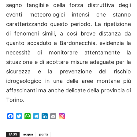
segno tangibile della forza distruttiva degli
eventi meteorologici intensi che stanno
caratterizzando questo periodo. La ripetizione
di fenomeni simili, a così breve distanza da
quanto accaduto a Bardonecchia, evidenzia la
necessità di monitorare attentamente la
situazione e di adottare misure adeguate per la
sicurezza e la prevenzione del rischio
idrogeologico in una delle aree montane più
affascinanti ma anche delicate della provincia di
Torino.
F
T
W
T
L
E
a
w
h
e
i
m
c
i
a
l
n
a
e
t
t
e
k
i
TAGS
acqua
ponte