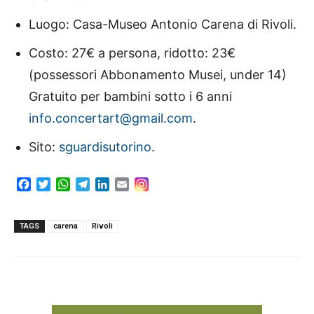
Luogo: Casa-Museo Antonio Carena di Rivoli.
Costo: 27€ a persona, ridotto: 23€
(possessori Abbonamento Musei, under 14)
Gratuito per bambini sotto i 6 anni
info.concertart@gmail.com
.
Sito:
sguardisutorino
.
F
T
W
T
L
E
a
w
h
e
i
m
c
i
a
l
n
a
e
t
t
e
k
i
TAGS
carena
Rivoli
b
t
s
g
e
l
o
e
A
r
d
o
r
p
a
I
k
p
m
n