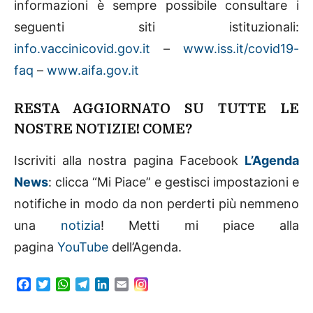
informazioni è sempre possibile consultare i
seguenti siti istituzionali:
info.vaccinicovid.gov.it
–
www.iss.it/covid19-
faq
–
www.aifa.gov.it
RESTA AGGIORNATO SU TUTTE LE
NOSTRE NOTIZIE! COME?
Iscriviti alla nostra pagina Facebook
L’Agenda
News
: clicca “Mi Piace” e gestisci impostazioni e
notifiche in modo da non perderti più nemmeno
una
notizia
! Metti mi piace alla
pagina
YouTube
dell’Agenda.
F
T
W
T
L
E
a
w
h
e
i
m
c
i
a
l
n
a