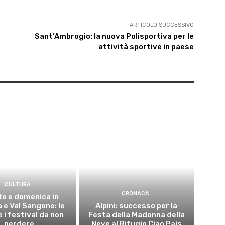
ARTICOLO SUCCESSIVO
Sant’Ambrogio: la nuova Polisportiva per le
attività sportive in paese
CULTURA
CRONACA
o e domenica in
 e Val Sangone: le
Alpini: successo per la
 i festival da non
Festa della Madonna della
perdere
Neve al Rifugio Ciao Pais