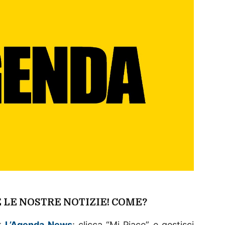
 LE NOSTRE NOTIZIE! COME?
ok
L’Agenda News
: clicca “Mi Piace” e gestisci