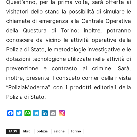
Quest’anno, per la prima volta, sarà offerta ai
visitatori dello stand la possibilità di simulare le
chiamate di emergenza alla Centrale Operativa
della Questura di Torino; inoltre, potranno
conoscere da vicino le attività operative della
Polizia di Stato, le metodologie investigative e le
dotazioni tecnologiche utilizzate nelle attività di
prevenzione e contrasto al crimine. Sarà,
inoltre, presente il consueto corner della rivista
“PoliziaModerna” con i prodotti editoriali della
Polizia di Stato.
F
T
W
T
L
E
a
w
h
e
i
m
c
i
a
l
n
a
e
t
t
e
k
i
TAGS
libro
polizia
salone
Torino