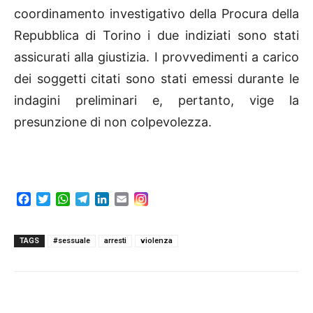
coordinamento investigativo della Procura della
Repubblica di Torino i due indiziati sono stati
assicurati alla giustizia. I provvedimenti a carico
dei soggetti citati sono stati emessi durante le
indagini preliminari e, pertanto, vige la
presunzione di non colpevolezza.
F
T
W
T
L
E
a
w
h
e
i
m
c
i
a
l
n
a
e
t
t
e
k
i
TAGS
#sessuale
arresti
violenza
b
t
s
g
e
l
o
e
A
r
d
o
r
p
a
I
k
p
m
n