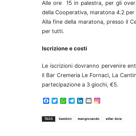
Alle ore 15 in palestra, per gli ove
della Cooperativa, maratona 4.2 per t
Alla fine della maratona, presso il C
per tutti.
Iscrizione e costi
Le iscrizioni dovranno pervenire ent
il Bar Cremeria Le Fornaci, La Canti
partecipazione a 3 giochi, €5.
F
T
W
T
L
E
a
w
h
e
i
m
c
i
a
l
n
a
e
t
t
e
k
i
TAGS
bambini
mangiocando
villar dora
b
t
s
g
e
l
o
e
A
r
d