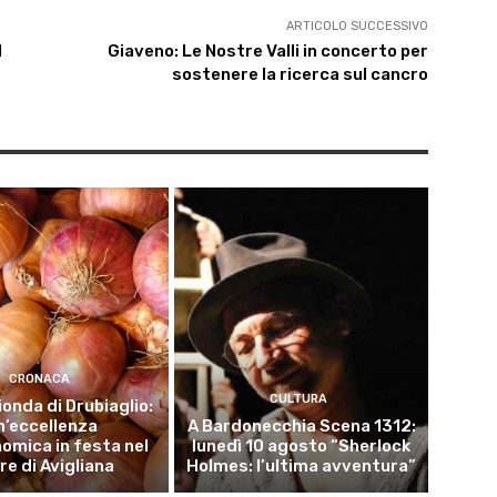
ARTICOLO SUCCESSIVO
l
Giaveno: Le Nostre Valli in concerto per
sostenere la ricerca sul cancro
CRONACA
CULTURA
ionda di Drubiaglio:
n’eccellenza
A Bardonecchia Scena 1312:
omica in festa nel
lunedì 10 agosto “Sherlock
re di Avigliana
Holmes: l’ultima avventura”