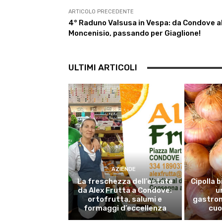
o
r
p
a
I
k
p
m
n
ARTICOLO PRECEDENTE
4° Raduno Valsusa in Vespa: da Condove a
Moncenisio, passando per Giaglione!
ULTIMI ARTICOLI
AZIENDE
La freschezza dell’estate
Cipolla b
da Alex Frutta a Condove:
u
ortofrutta, salumi e
gastron
formaggi d’eccellenza
cuo