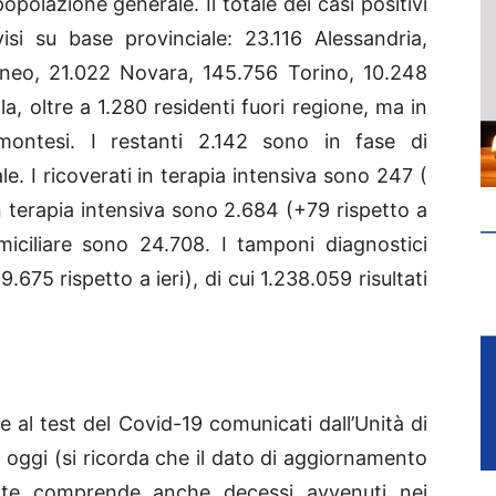
opolazione generale. Il totale dei casi positivi
isi su base provinciale: 23.116 Alessandria,
Cuneo, 21.022 Novara, 145.756 Torino, 10.248
a, oltre a 1.280 residenti fuori regione, ma in
iemontesi. I restanti 2.142 sono in fase di
le. I ricoverati in terapia intensiva sono 247 (
 in terapia intensiva sono 2.684 (+79 rispetto a
miciliare sono 24.708. I tamponi diagnostici
675 rispetto a ieri), di cui 1.238.059 risultati
e al test del Covid-19 comunicati dall’Unità di
1 oggi (si ricorda che il dato di aggiornamento
nte comprende anche decessi avvenuti nei