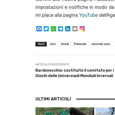
impostazioni e notifiche in modo 
mi piace alla pagina
YouTube
dell’Ag
F
T
W
T
L
E
a
w
h
e
i
m
c
i
a
l
n
a
e
t
t
e
k
i
TAGS
cirio
Covid
Piemonte
seconde case
b
t
s
g
e
l
o
e
A
r
d
o
r
p
a
I
k
p
m
n
ARTICOLO PRECEDENTE
Bardonecchia: costituito il comitato per i
Giochi delle Universiadi Mondiali Invernali
ULTIMI ARTICOLI