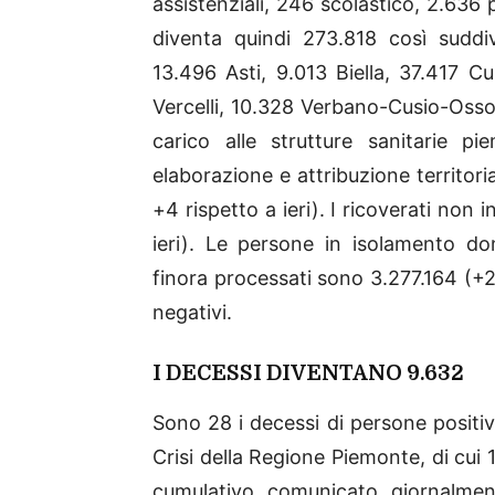
assistenziali, 246 scolastico, 2.636 p
diventa quindi 273.818 così suddiv
13.496 Asti, 9.013 Biella, 37.417 
Vercelli, 10.328 Verbano-Cusio-Ossol
carico alle strutture sanitarie p
elaborazione e attribuzione territoria
+4 rispetto a ieri). I ricoverati non
ieri). Le persone in isolamento do
finora processati sono 3.277.164 (+29.
negativi.
I DECESSI DIVENTANO 9.632
Sono 28 i decessi di persone positiv
Crisi della Regione Piemonte, di cui 
cumulativo comunicato giornalme