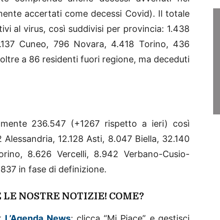
ente accertati come decessi Covid). Il totale
ivi al virus, così suddivisi per provincia: 1.438
 1.137 Cuneo, 796 Novara, 4.418 Torino, 436
oltre a 86 residenti fuori regione, ma deceduti
amente 236.547 (+1267 rispetto a ieri) così
 Alessandria, 12.128 Asti, 8.047 Biella, 32.140
rino, 8.626 Vercelli, 8.942 Verbano-Cusio-
.837 in fase di definizione.
 LE NOSTRE NOTIZIE! COME?
ok
L’Agenda News
: clicca “Mi Piace” e gestisci