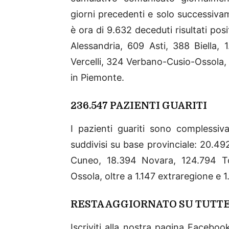
giorni precedenti e solo successivam
è ora di 9.632 deceduti risultati posit
Alessandria, 609 Asti, 388 Biella,
Vercelli, 324 Verbano-Cusio-Ossola, 
in Piemonte.
236.547 PAZIENTI GUARITI
I pazienti guariti sono complessiv
suddivisi su base provinciale: 20.492
Cuneo, 18.394 Novara, 124.794 To
Ossola, oltre a 1.147 extraregione e 1
RESTA AGGIORNATO SU TUTTE
Iscriviti alla nostra pagina Facebo