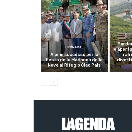
Bardon
CRONACA
le apert
Alpini: successo per la
rali
Festa della Madonna della
divert
Neve al Rifugio Ciao Pais