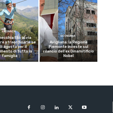
CRONACA
ECONOMIA
ecchia Ski: al via
ure straordinarie se
Avigliana: la Regione
 di agosto per il
Piemonte investe sul
imento di tutta la
rilancio dell’ex Dinamitificio
famiglia
Nobel