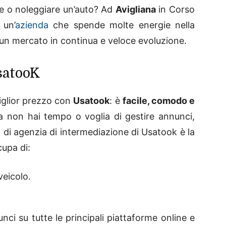
 o noleggiare un’auto? Ad
Avigliana
in Corso
, un’
azienda
che spende molte energie nella
n un mercato in continua e veloce evoluzione.
satooK
miglior prezzo con
Usatook
: è
facile, comodo e
a non hai tempo o voglia di gestire annunci,
o di agenzia di intermediazione di Usatook è la
cupa di:
veicolo.
.
ci su tutte le principali piattaforme online e