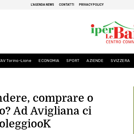
L’AGENDA NEWS
CONTATTI
PRIVACY POLICY
TAV Torino-Lione
ECONOMIA
SPORT
AZIENDE
SVIZZERA
ndere, comprare o
o? Ad Avigliana ci
oleggiooK