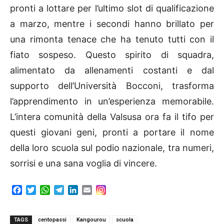
pronti a lottare per l’ultimo slot di qualificazione
a marzo, mentre i secondi hanno brillato per
una rimonta tenace che ha tenuto tutti con il
fiato sospeso. Questo spirito di squadra,
alimentato da allenamenti costanti e dal
supporto dell’Università Bocconi, trasforma
l’apprendimento in un’esperienza memorabile.
L’intera comunità della Valsusa ora fa il tifo per
questi giovani geni, pronti a portare il nome
della loro scuola sul podio nazionale, tra numeri,
sorrisi e una sana voglia di vincere.
F
T
W
T
L
E
a
w
h
e
i
m
c
i
a
l
n
a
e
t
t
e
k
i
TAGS
centopassi
Kangourou
scuola