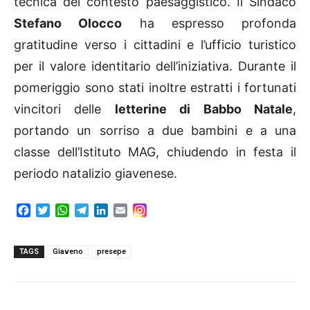
tecnica del contesto paesaggistico. Il Sindaco
Stefano Olocco
ha espresso profonda
gratitudine verso i cittadini e l’ufficio turistico
per il valore identitario dell’iniziativa. Durante il
pomeriggio sono stati inoltre estratti i fortunati
vincitori delle
letterine di Babbo Natale
,
portando un sorriso a due bambini e a una
classe dell’Istituto MAG, chiudendo in festa il
periodo natalizio giavenese.
F
T
W
T
L
E
a
w
h
e
i
m
c
i
a
l
n
a
e
t
t
e
k
i
TAGS
Giaveno
presepe
b
t
s
g
e
l
o
e
A
r
d
o
r
p
a
I
k
p
m
n