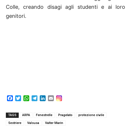
Colle, creando disagi agli studenti e ai loro
genitori.
F
T
W
T
L
E
a
w
h
e
i
m
c
i
a
l
n
a
e
t
t
e
k
i
TAGS
ARPA
Fenestrelle
Pragelato
protezione civile
b
t
s
g
e
l
Sestriere
Valsusa
Valter Marin
o
e
A
r
d