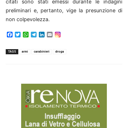
citati sono stati emessi durante le indagini
preliminari e, pertanto, vige la presunzione di
non colpevolezza.
F
T
W
T
L
E
a
w
h
e
i
m
c
i
a
l
n
a
e
t
t
e
k
i
TAGS
armi
carabinieri
droga
b
t
s
g
e
l
o
e
A
r
d
o
r
p
a
I
k
p
m
n