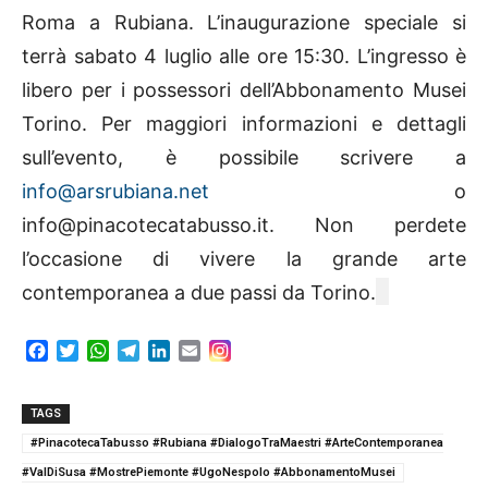
Roma a Rubiana. L’inaugurazione speciale si
terrà sabato 4 luglio alle ore 15:30. L’ingresso è
libero per i possessori dell’Abbonamento Musei
Torino. Per maggiori informazioni e dettagli
sull’evento, è possibile scrivere a
info@arsrubiana.net
o
info@pinacotecatabusso.it. Non perdete
l’occasione di vivere la grande arte
contemporanea a due passi da Torino.
F
T
W
T
L
E
a
w
h
e
i
m
c
i
a
l
n
a
e
t
t
e
k
i
TAGS
b
t
s
g
e
l
#PinacotecaTabusso #Rubiana #DialogoTraMaestri #ArteContemporanea
o
e
A
r
d
#ValDiSusa #MostrePiemonte #UgoNespolo #AbbonamentoMusei
o
r
p
a
I