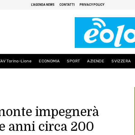
L’AGENDA NEWS
CONTATTI
PRIVACY POLICY
TAV Torino-Lione
ECONOMIA
SPORT
AZIENDE
SVIZZERA
monte impegnerà
e anni circa 200