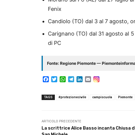
Fenix
Candiolo (TO) dal 3 al 7 agosto, 
Carignano (TO) dal 31 agosto al 
di PC
Fonte: Regione Piemonte — Piemonteinform
F
T
W
T
L
E
a
w
h
e
i
m
c
i
a
l
n
a
e
t
t
e
k
i
TAGS
#protezionecivile
campiscuola
Piemonte
b
t
s
g
e
l
o
e
A
r
d
o
r
p
a
I
k
p
m
n
ARTICOLO PRECEDENTE
La scrittrice Alice Basso incanta Chiusa d
San Michele