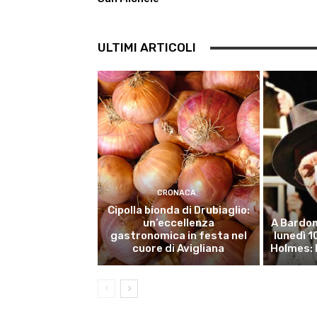
ULTIMI ARTICOLI
CRONACA
Cipolla bionda di Drubiaglio:
un’eccellenza
A Bardon
gastronomica in festa nel
lunedì 
cuore di Avigliana
Holmes: 