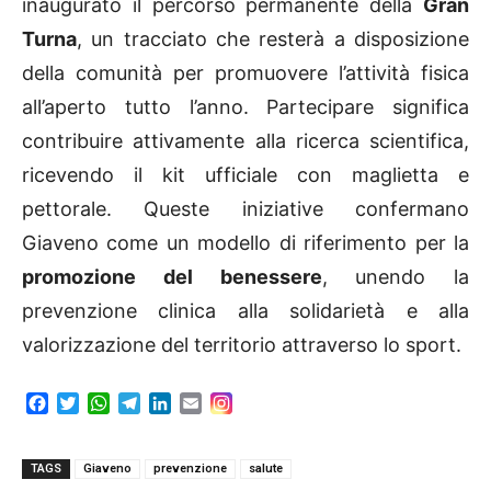
inaugurato il percorso permanente della
Gran
Turna
, un tracciato che resterà a disposizione
della comunità per promuovere l’attività fisica
all’aperto tutto l’anno. Partecipare significa
contribuire attivamente alla ricerca scientifica,
ricevendo il kit ufficiale con maglietta e
pettorale. Queste iniziative confermano
Giaveno come un modello di riferimento per la
promozione del benessere
, unendo la
prevenzione clinica alla solidarietà e alla
valorizzazione del territorio attraverso lo sport.
F
T
W
T
L
E
a
w
h
e
i
m
c
i
a
l
n
a